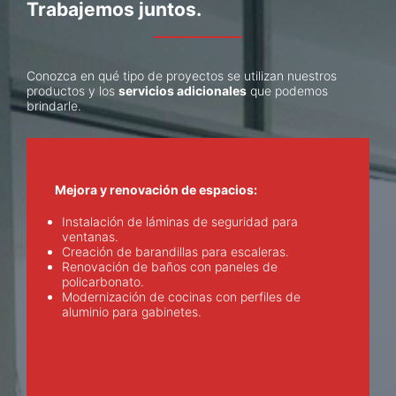
Trabajemos juntos.
Conozca en qué tipo de proyectos se utilizan nuestros
productos y los
servicios adicionales
que podemos
brindarle.
Mejora y renovación de espacios:
Instalación de láminas de seguridad para
ventanas.
Creación de barandillas para escaleras.
Renovación de baños con paneles de
policarbonato.
Modernización de cocinas con perfiles de
aluminio para gabinetes.